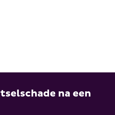
tactformulier
876986
etselschade na een