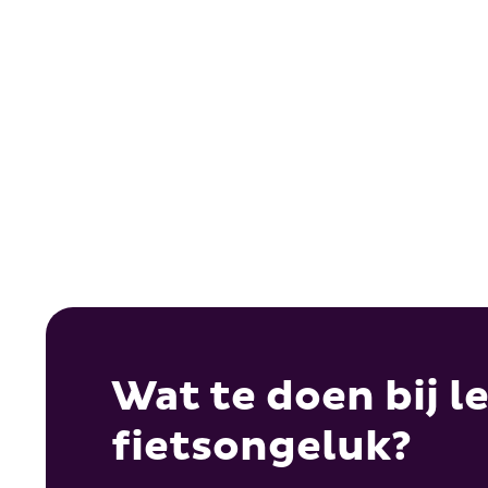
072 30 30 460
con
0610
Wat te doen bij l
fietsongeluk?