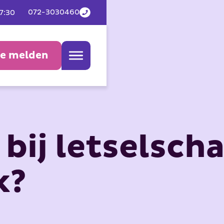
072-3030460
17:30
de melden
bij letselsch
k?