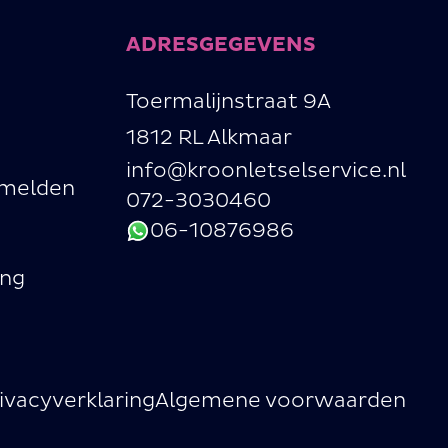
ADRESGEGEVENS
Toermalijnstraat 9A
1812 RL Alkmaar
info@kroonletselservice.nl
 melden
072-3030460
06-10876986
ing
ivacyverklaring
Algemene voorwaarden