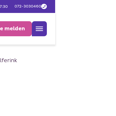
072-3030460
17:30
de melden
lferink