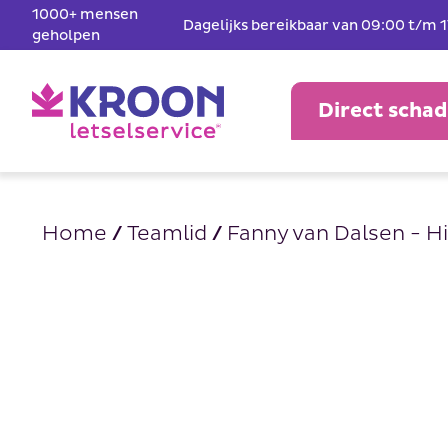
1000+ mensen
Dagelijks bereikbaar van 09:00 t/m 
geholpen
Direct scha
Home
/
Teamlid
/
Fanny van Dalsen - Hi