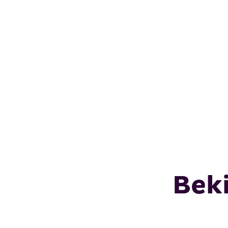
fanny@kroonletselservice.nl
+31 (0)88 30 30 460
#fannyvandalsen
Beki